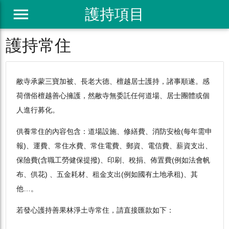
menu
護持項目
護持常住
敝寺承蒙三寶加被、長老大德、檀越居士護持，諸事順遂。感
荷僧俗檀越善心擁護，然敝寺無委託任何道場、居士團體或個
人進行募化。
供養常住的內容包含：道場設施、修繕費、消防安檢(每年需申
報)、運費、常住水費、常住電費、郵資、電信費、薪資支出、
保險費(含職工勞健保提撥)、印刷、稅捐、佈置費(例如法會帆
布、供花) 、五金耗材、租金支出(例如國有土地承租)、其
他…。
若發心護持善果林淨土寺常住，請直接匯款如下：