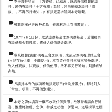
本寺護持項目「十方香積」已結束，感恩善信檀越的護
持，若仍有護持「十方香積」款項，將自動轉為護持「齋
款」，不再另行通知，如有指定需求請與本寺聯繫。
label
郵政劃撥已更改戶名為「善果林淨土寺周書賢」。
label
107年7月1日起，取消護僧基金改為供僧基金，若爾後再
有護僧基金劃撥單，將併入供僧基金處理。
label
舉凡檀越(施主)供養三寶之款項，未剋定為供養理體三寶
(只能存放供奉，不能使用)，本寺皆作住持三寶三等份處理，
列入佛寶款、法寶款、供僧使用，故不再另行通知，劃撥帳號
亦然。
label
凡護持本寺的款項若無指定項目(含劃撥護持)，都將列入
「常住」項目，不再個別通知。
label
本寺之牌位填寫一概不收取任何費用，欲護持者請自行隨
喜，惟應將聽經、念佛、持戒之功德一併迴向。道場掛單之標