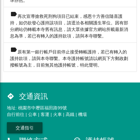
準亦然。
label
再次宣導搶救死刑狗項目已結束，感恩十方善信隨喜護
持，如仍欲發心護持該項目，請逕洽各相關護生單位。因有部
分網站仍轉載本寺舊有訊息，請大眾依據官方網站所載最新消
息為準，若已有轉入的護持款項，請與本寺聯繫。
label
原有第一銀行帳戶目前停止接受轉帳護持，若已有轉入的
護持款項，請與本寺聯繫。本寺護持帳號請以網頁下方郵政劃
撥帳號為主，目前無其他護持帳號，特此聲明。
交通資訊
directions
地址: 桃園市中壢區福田路99號
自行前往 | 公車 | 客運 | 火車 | 高鐵 | 機場
交通指引