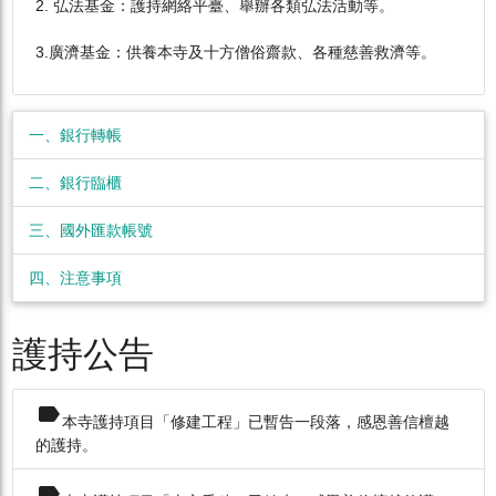
2. 弘法基金：護持網絡平臺、舉辦各類弘法活動等。
3.廣濟基金：供養本寺及十方僧俗齋款、各種慈善救濟等。
一、銀行轉帳
二、銀行臨櫃
三、國外匯款帳號
四、注意事項
護持公告
label
本寺護持項目「修建工程」已暫告一段落，感恩善信檀越
的護持。
label